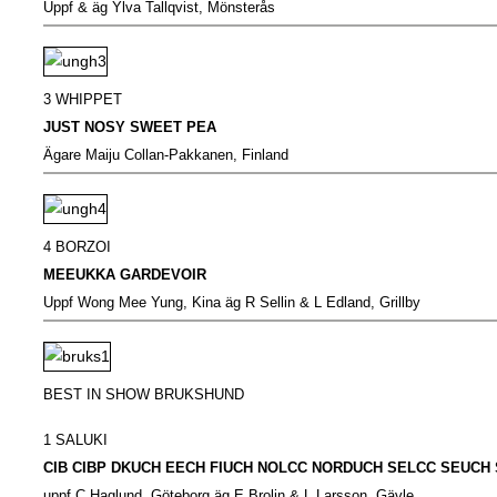
Uppf & äg Ylva Tallqvist, Mönsterås
3 WHIPPET
JUST NOSY SWEET PEA
Ägare Maiju Collan-Pakkanen, Finland
4 BORZOI
MEEUKKA GARDEVOIR
Uppf Wong Mee Yung, Kina äg R Sellin & L Edland, Grillby
BEST IN SHOW BRUKSHUND
1 SALUKI
CIB CIBP DKUCH EECH FIUCH NOLCC NORDUCH SELCC SEUCH
uppf C Haglund, Göteborg äg E Brolin & L Larsson, Gävle