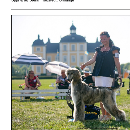
Uppf & äg Stefan Hagstedt, Grödinge