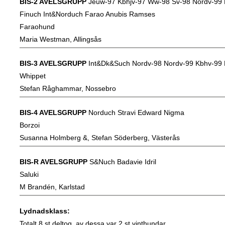
BIS-2 AVELSGRUPP
Jeuw-97 Kbhjv-97 Ww-98 Sv-98 Nordv-99
Finuch Int&Norduch Farao Anubis Ramses
Faraohund
Maria Westman, Allingsås
BIS-3 AVELSGRUPP
Int&Dk&Such Nordv-98 Nordv-99 Kbhv-99 N
Whippet
Stefan Råghammar, Nossebro
BIS-4 AVELSGRUPP
Norduch Stravi Edward Nigma
Borzoi
Susanna Holmberg &, Stefan Söderberg, Västerås
BIS-R AVELSGRUPP
S&Nuch Badavie Idril
Saluki
M Brandén, Karlstad
Lydnadsklass:
Totalt 8 st deltog, av dessa var 2 st vinthundar.