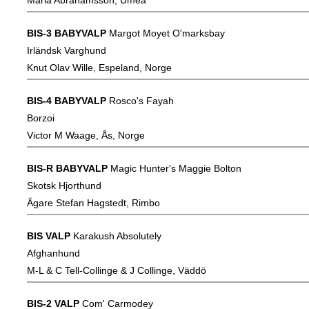
Maria Abrahamsson, Umeå
BIS-3 BABYVALP
Margot Moyet O'marksbay
Irländsk Varghund
Knut Olav Wille, Espeland, Norge
BIS-4 BABYVALP
Rosco's Fayah
Borzoi
Victor M Waage, Ås, Norge
BIS-R BABYVALP
Magic Hunter's Maggie Bolton
Skotsk Hjorthund
Ägare Stefan Hagstedt, Rimbo
BIS VALP
Karakush Absolutely
Afghanhund
M-L & C Tell-Collinge & J Collinge, Väddö
BIS-2 VALP
Com' Carmodey